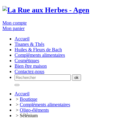
Mon compte
Mon panier
Accueil
Tisanes & Thés
Huiles & Fleurs de Bach
Compléments alimentaires
Cosmétiques
Bien être maison
Contactez-nous
Accueil
>
Boutique
>
Compléments alimentaires
>
Oligo-éléments
> Sélénium