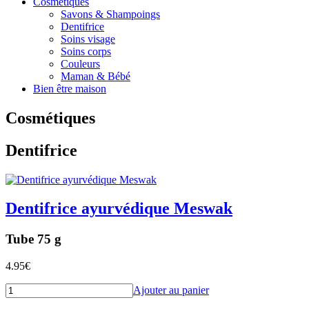
Cosmétiques
Savons & Shampoings
Dentifrice
Soins visage
Soins corps
Couleurs
Maman & Bébé
Bien être maison
Cosmétiques
Dentifrice
Dentifrice ayurvédique Meswak
Tube 75 g
4.95
€
Ajouter au panier